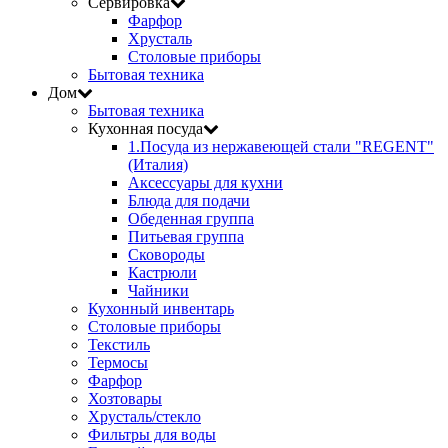
Сервировка
Фарфор
Хрусталь
Столовые приборы
Бытовая техника
Дом
Бытовая техника
Кухонная посуда
1.Посуда из нержавеющей стали "REGENT"
(Италия)
Аксессуары для кухни
Блюда для подачи
Обеденная группа
Питьевая группа
Сковороды
Кастрюли
Чайники
Кухонный инвентарь
Столовые приборы
Текстиль
Термосы
Фарфор
Хозтовары
Хрусталь/стекло
Фильтры для воды