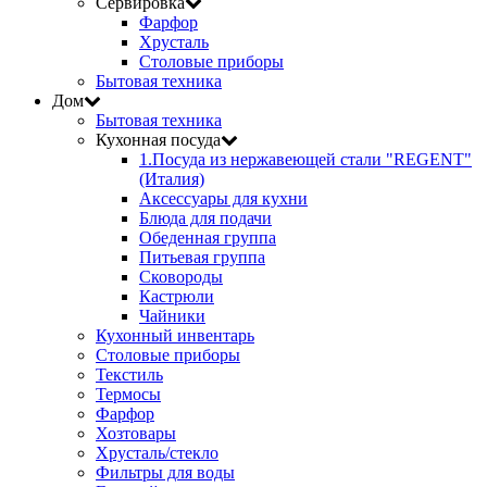
Сервировка
Фарфор
Хрусталь
Столовые приборы
Бытовая техника
Дом
Бытовая техника
Кухонная посуда
1.Посуда из нержавеющей стали "REGENT"
(Италия)
Аксессуары для кухни
Блюда для подачи
Обеденная группа
Питьевая группа
Сковороды
Кастрюли
Чайники
Кухонный инвентарь
Столовые приборы
Текстиль
Термосы
Фарфор
Хозтовары
Хрусталь/стекло
Фильтры для воды