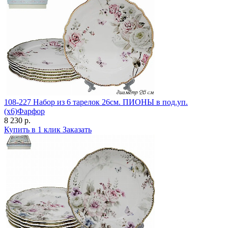
108-227 Набор из 6 тарелок 26см. ПИОНЫ в под.уп.
(х6)Фарфор
8 230 р.
Купить в 1 клик
Заказать