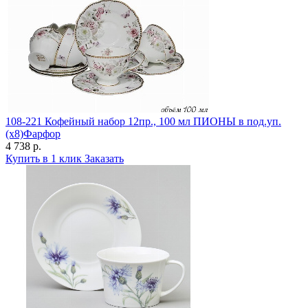
108-221 Кофейный набор 12пр., 100 мл ПИОНЫ в под.уп.
(х8)Фарфор
4 738 р.
Купить в 1 клик
Заказать