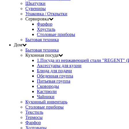
Шкатулки
Сувениры
Упаковка / Открытки
Сервировка
Фарфор
Хрусталь
Столовые приборы
Бытовая техника
Дом
Бытовая техника
Кухонная посуда
1.Посуда из нержавеющей стали "REGENT" (
Аксессуары для кухни
Блюда для подачи
Обеденная группа
Питьевая группа
Сковороды
Кастрюли
Чайники
Кухонный инвентарь
Столовые приборы
Текстиль
Термосы
Фарфор
Хозтовары