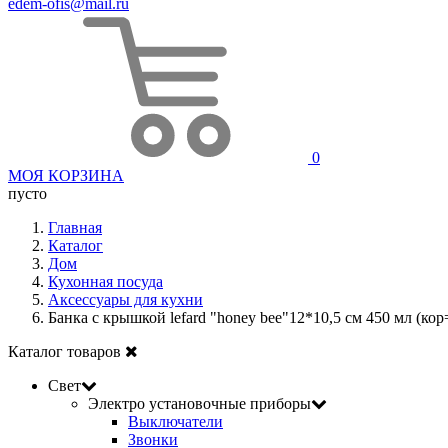
edem-ofis@mail.ru
0
МОЯ КОРЗИНА
пусто
Главная
Каталог
Дом
Кухонная посуда
Аксессуары для кухни
Банка с крышкой lefard "honey bee"12*10,5 см 450 мл (кор
Каталог товаров
Свет
Электро установочные приборы
Выключатели
Звонки